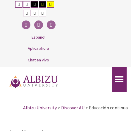
–
Default
Night
Black
Black
Yellow
contrast
contrast
and
and
and
Educación
White
Yellow
Black
Smaller
Fuente
Larger
contrast
contrast
contrast
Font
predeterminada
Font
continua
Facebook
Twitter
Linkedin
Español
Aplica ahora
Chat en vivo
Albizu University
>
Discover AU
>
Educación continua